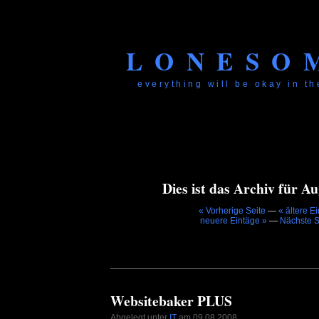
LONESO
everything will be okay in the
Dies ist das Archiv für Au
« Vorherige Seite
—
« ältere E
neuere Eintäge »
—
Nächste S
Websitebaker PLUS
Abgelegt unter
IT
am 09.08.2008