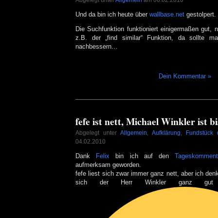
Abgelegt unter
Allgemein
am 06.02.2010
Und da bin ich heute über
wallbase.net
gestolpert.
Die Suchfunktion funktioniert einigermaßen gut, 
z.B. der „find similar“ Funktion, da sollte
nachbessern…
Dein Kommentar »
fefe ist nett, Michael Winkler ist 
Abgelegt unter
Allgemein
,
Aufklärung
,
Fundstück
04.02.2010
Dank
Felix
bin ich auf den
Tageskomment
aufmerksam geworden.
fefe liest sich zwar immer ganz nett, aber ich de
sich der Herr Winkler ganz gu