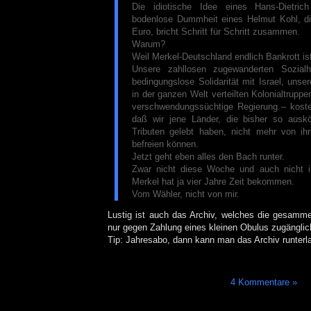
Die idiotische Idee eines Hans-Dietri
bodenlose Dummheit eines Helmut Kohl, d
Euro, bricht Schritt für Schritt zusammen.
Warum?
Weil Merkel-Deutschland endlich Bankrott is
Unsere zahllosen zugewanderten Sozialhil
bedingungslose Solidarität mit Israel, un
in der ganzen Welt verteilten Kolonialtruppe
verschwendungssüchtige Regierung – kosten
daß wir jene Länder, die bisher so aus
Tributen gelebt haben, nicht mehr von ihr
befreien können.
Jetzt geht eben alles den Bach runter.
Zwar nicht diese Woche und auch nicht i
Merkel hat ja vier Jahre Zeit bekommen.
Vom Wähler, nicht von mir.
Lustig ist auch das Archiv, welches die gesamme
nur gegen Zahlung eines kleinen Obulus zugänglic
Tip: Jahresabo, dann kann man das Archiv runter
4 Kommentare »