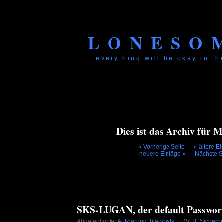
LONESO
everything will be okay in the
Dies ist das Archiv für 
« Vorherige Seite
—
« ältere E
neuere Eintäge »
—
Nächste S
SKS-LUGAN, der default Passwor
Abgelegt unter
Aufklärung
,
blacklists
,
EDV
,
IT
,
Sicherhe