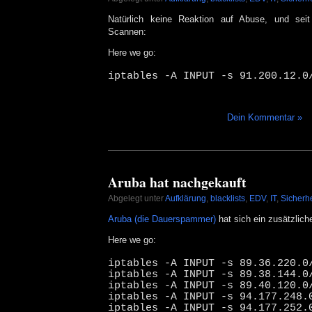
Natürlich keine Reaktion auf Abuse, und sei
Scannen:
Here we go:
iptables -A INPUT -s 91.200.12.0
Dein Kommentar »
Aruba hat nachgekauft
Abgelegt unter
Aufklärung
,
blacklists
,
EDV
,
IT
,
Sicherhe
Aruba (die Dauerspammer)
hat sich ein zusätzlich
Here we go:
iptables -A INPUT -s 89.36.220.0
iptables -A INPUT -s 89.38.144.0
iptables -A INPUT -s 89.40.120.0
iptables -A INPUT -s 94.177.248.
iptables -A INPUT -s 94.177.252.