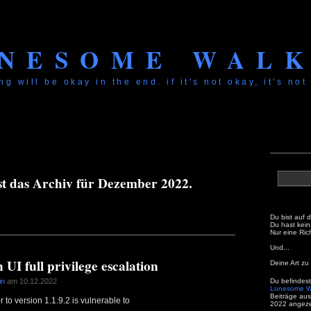
NESOME WAL
ng will be okay in the end. if it's not okay, it's not
ist das Archiv für Dezember 2022.
Du bist auf 
Du hast kein 
Nur eine Ric
Und...
I full privilege escalation
Deine Art zu 
in
am 10.12.2022
Du befindest
Lonesome W
Beiträge au
 to version 1.1.9.2 is vulnerable to
2022 angeze