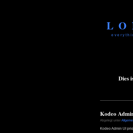
LO
everythi
Dies 
Kodeo Admin U
Abgelegt unter
Allgeme
Kodeo Admin UI prior