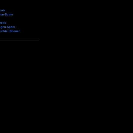
hutz
tar-Spam
otto
egen Spam
schte Referrer