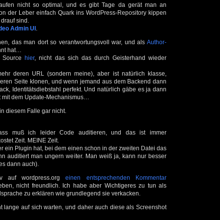
laufen nicht so optimal, und es gibt Tage da gerät man an
von der Leber einfach Quark ins WordPress-Repository kippen
drauf sind.
deo Admin UI
.
n, das man dort so verantwortungsvoll war, und als
Author-
nt hat…
m Source
hier
, nicht das sich das durch Geisterhand wieder
 mehr deren URL (sondern meine), aber ist natürlich klasse,
 deren Seite klonen, und wenn jemand aus dem Backend dann
zack, Identitätsdiebstahl perfekt. Und natürlich gäbe es ja dann
it mit dem Update-Mechanismus…
n diesem Falle gar nicht.
ass muß ich leider Code auditieren, und das ist immer
ostet Zeit. MEINE Zeit.
ein Plugin hat, bei dem einen schon in der zweiten Datei das
n auditiert man ungern weiter. Man weiß ja, kann nur besser
es dann auch).
iv auf wordpress.org
einen entsprechenden Kommentar
ben, nicht freundlich. Ich habe aber Wichtigeres zu tun als
sprache zu erklären wie grundlegend sie verkacken.
cht lange auf sich warten, und daher auch diese als Screenshot