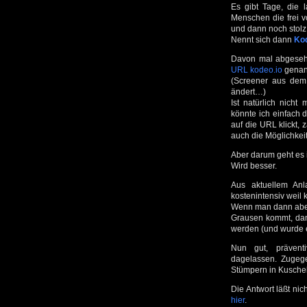
Es gibt Tage, die 
Menschen die frei 
und dann noch stolz 
Nennt sich dann
Ko
Davon mal abgesehe
URL kodeo.io
genan
(Screener aus de
ändert…)
Ist natürlich nicht
könnte ich einfach
auf die URL klickt, 
auch die Möglichke
Aber darum geht es i
Wird besser.
Aus aktuellem Anl
kostenintensiv weil k
Wenn man dann aber 
Grausen kommt, dan
werden (und wurde 
Nun gut, prävent
dagelassen. Zugege
Stümpern in Kuschel
Die Antwort läßt ni
hier
.