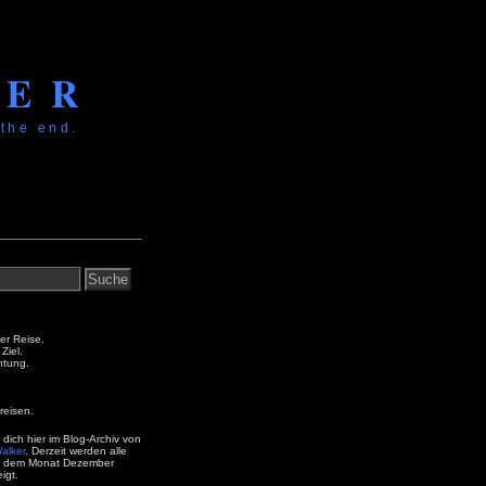
KER
 the end.
der Reise.
Ziel.
htung.
reisen.
 dich hier im Blog-Archiv von
alker
. Derzeit werden alle
s dem Monat Dezember
igt.