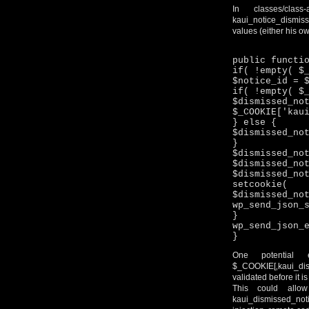
In classes/clas
kaui_notice_dismiss
values (either his ow
public functi
if( !empty( $
$notice_id = 
if( !empty( $
$dismissed_no
$_COOKIE['kau
} else {
$dismissed_no
}
$dismissed_no
$dismisse
$dismissed_no
setcooki
$dismissed_no
wp_send_json_
}
wp_send_json_
}
One potential 
$_COOKIE[‚kaui_dism
validated before it i
This could allow
kaui_dismissed_noti