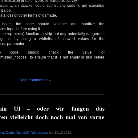
e execution or other types of malicious activity.
nerability, an attacker could submit any code to get executed
nt side.
data loss or other forms of damage.
 issue, the code should validate and sanitize the
es input before using it.
he wp_kses() function to strip out any potentially dangerous
gs, or by using a whitelist of allowed values for the
ces parameter.
y, the code should check the value of
issed_notices‘] to ensure that it is not empty or null before
Dein Kommentar »
min UI – oder wir fangen das
en vielleicht doch noch mal von vorne
ung
,
Code
,
Nightshift
,
Wordpress
am 10.12.2022