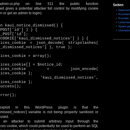
s-admin-ui.php on line 511 the public function
Seiten
ed gives a potential attacker full control by modifying cookie
Datensc
n or get an admin to login).
Kommen
Kontakt
Lebensm
on kaui_notice_dismissed() {
Spam g
_POST['id'] ) ) {
Unerwün
$_POST['id'];
_COOKIE['kaui_dismissed_notices'] ) ) {
tices_cookie = json_decode( stripslashes(
i_dismissed_notices'] ), true );
tices_cookie = array();
tices_cookie[] = $notice_id;
d_notices_cookie = json_encode(
tices_cookie );
e( 'kaui_dismissed_notices',
tices_cookie );
success();
error();
exploit in this WordPress plugin is that the
issed_notices‘] variable is not being properly sanitized or
s used.
 an attacker to submit arbitrary input through the
ces cookie, which could potentially be used to perform an SQL