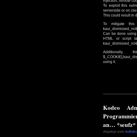
injection, remote cod
To exploit this vul
serverside or on clie
This could result in 
To mitigate this
kaui_dismissed_notic
Can be done using t
HTML or script ta
kaui_dismissed_noti
Additionall
$_COOKIE[‚kaui_dism
using it.
Kodeo Ad
Programmier
an… *seufz*
Abgelegt unter
Aufklär