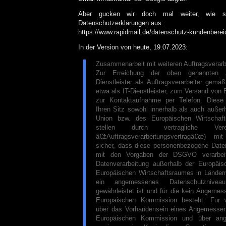
Aber gucken wir doch mal weiter, wie 
Datenschutzerklärungen aus:
https://www.rapidmail.de/datenschutz-kundenberei
In der Version von heute, 19.07.2023:
Zusammenarbeit mit weiteren Auftragsverarbe
Zur Erreichung der oben genannten 
Dienstleister als Auftragsverarbeiter gem
etwa als IT-Dienstleister, zum Versand von
zur Kontaktaufnahme per Telefon. Diese 
Ihren Sitz sowohl innerhalb als auch außer
Union bzw. des Europäischen Wirtschaf
stellen durch vertragliche Vere
â€žAuftragsverarbeitungsvertragâ€œ) mi
sicher, dass diese personenbezogene Date
mit den Vorgaben der DSGVO verarbei
Datenverarbeitung außerhalb der Europäi
Europäischen Wirtschaftsraumes in Ländern 
ein angemessenes Datenschutznivea
gewährleistet ist und für die kein Angemes
Europäischen Kommission besteht. Für w
über das Vorhandensein eines Angemessen
Europäischen Kommission und über ang