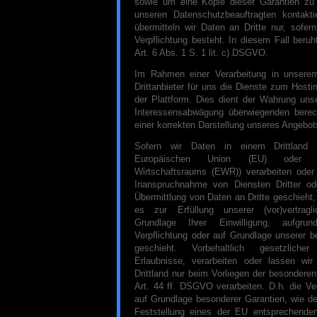
sowie um eine Kopie dieser Garantien zu 
unseren Datenschutzbeauftragten kontakti
übermitteln wir Daten an Dritte nur, sofer
Verpflichtung besteht. In diesem Fall beruh
Art. 6 Abs. 1 S. 1 lit. c) DSGVO.
Im Rahmen einer Verarbeitung in unserem 
Drittanbieter für uns die Dienste zum Hosti
der Plattform. Dies dient der Wahrung un
Interessensabwägung überwiegenden berech
einer korrekten Darstellung unseres Angebot
Sofern wir Daten in einem Drittland 
Europäischen Union (EU) oder d
Wirtschaftsraums (EWR)) verarbeiten ode
Inanspruchnahme von Diensten Dritter od
Übermittlung von Daten an Dritte geschieht, 
es zur Erfüllung unserer (vor)vertragl
Grundlage Ihrer Einwilligung, aufgrun
Verpflichtung oder auf Grundlage unserer b
geschieht. Vorbehaltlich gesetzlicher
Erlaubnisse, verarbeiten oder lassen wi
Drittland nur beim Vorliegen der besondere
Art. 44 ff. DSGVO verarbeiten. D.h. die Ver
auf Grundlage besonderer Garantien, wie der
Feststellung eines der EU entsprechende