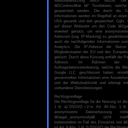
Websitebenutzung durch Nutzer. Der
â€žCookiesâ€œ â€“ Textdateien, welche
gespeichert werden. Die durch die C
Informationen werden im Regelfall an einen
USA gesandt und dort gespeichert. Ggfs. 
auf dieser Webseite um den Code â€žgat
erweitert genutzt, um eine anonymisier
Adressen (sog. IP-Masking) zu gewährleiste
auch die nachfolgenden Informationen zu
Analytics: Die IP-Adresse der Nutzer
Mitgliedsstaaten der EU und des Europäis
gekürzt. Durch diese Kürzung entfällt der P
Adresse. Im Rahmen der Ver
Auftragsdatenvereinbarung, welche die Web
Google LLC geschlossen haben, erstellt
gesammelten Informationen eine Auswertun
und der Websiteaktivität und erbringt mi
verbundene Dienstleistungen.
Rechtsgrundlage
Die Rechtsgrundlage für die Nutzung ist di
1 lit. a) DSGVO i.V.m. Art. 49 Abs. 1 lit
anonymisierte Datenerfassung m
â€œgat._anonymizeIpâ€ nicht statt
insbesondere im Fall des Einsatzes von â
ist Art. 6 Abs. 1 lit. f) DSGVO die Rechtsgru