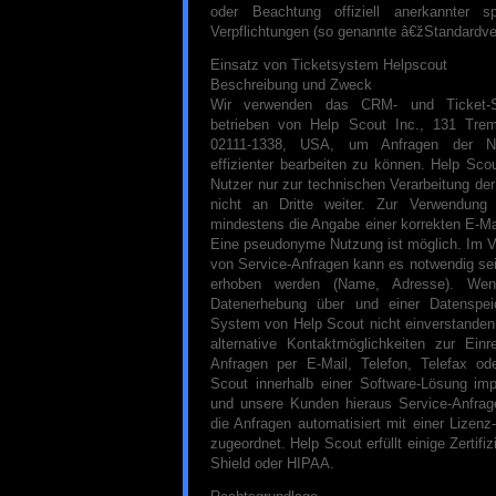
oder Beachtung offiziell anerkannter spe
Verpflichtungen (so genannte â€žStandardve
Einsatz von Ticketsystem Helpscout
Beschreibung und Zweck
Wir verwenden das CRM- und Ticket-
betrieben von Help Scout Inc., 131 Tre
02111-1338, USA, um Anfragen der Nu
effizienter bearbeiten zu können. Help Sco
Nutzer nur zur technischen Verarbeitung der
nicht an Dritte weiter. Zur Verwendung
mindestens die Angabe einer korrekten E-Ma
Eine pseudonyme Nutzung ist möglich. Im Ve
von Service-Anfragen kann es notwendig sei
erhoben werden (Name, Adresse). Wen
Datenerhebung über und einer Datenspei
System von Help Scout nicht einverstanden 
alternative Kontaktmöglichkeiten zur Ein
Anfragen per E-Mail, Telefon, Telefax od
Scout innerhalb einer Software-Lösung imp
und unsere Kunden hieraus Service-Anfrag
die Anfragen automatisiert mit einer Lize
zugeordnet. Help Scout erfüllt einige Zertifi
Shield oder HIPAA.