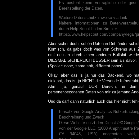
Es besteht keine vertragliche oder gesetz
Bereitstellung der Daten.
Weitere Datenschutzhinweise via Link
Nähere Informationen zu Datenverarbeit
durch Help Scout finden Sie hier:
https://www.helpscout.com/company/legal/pr
Aber sicher doch, schön Daten in Drittländer schic
Komisch, da gabs doch was von Schrems aus 2
erst neulich durch einen anderen Bullshit wieder
DIESMAL SICHERLICH BESSER sein als davor.
(Spoiler: nope, same shit, different paper)
Okay, aber das is ja nur das Backend, wo m
einkippt, das ist ja NICHT die Versende-Infrastrukt
Ähm, ja, genau! DER Bereich, in dem
personenbezogenen Daten von mir zu jemand And
Und da darf dann natürlich auch das hier nicht fehl
Einsatz von Google Analytics Nutzertrackin
Beschreibung und Zweck
Diese Website nutzt den Dienst â€žGoogle 
von der Google LLC. (1600 Amphitheatre P
CA 94043, USA) angeboten wird,