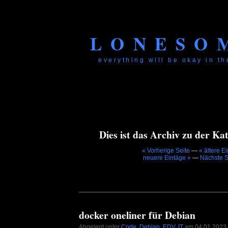
LONESO
everything will be okay in the
Dies ist das Archiv zu der Kat
« Vorherige Seite
—
« ältere E
neuere Eintäge »
—
Nächste S
docker oneliner für Debian
Abgelegt unter
Code
,
Debian
,
EDV
,
IT
am 04.01.2023