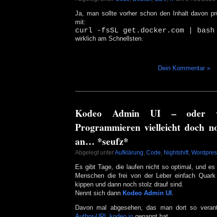
Ja, man sollte vorher schon den Inhalt davon p
mit:
curl -fsSL get.docker.com | bash
wirklich am Schnellsten.
Dein Kommentar »
Kodeo Admin UI – oder w
Programmieren vielleicht doch n
an… *seufz*
Abgelegt unter
Aufklärung
,
Code
,
Nightshift
,
Wordpres
Es gibt Tage, die laufen nicht so optimal, und e
Menschen die frei von der Leber einfach Quark
kippen und dann noch stolz drauf sind.
Nennt sich dann
Kodeo Admin UI
.
Davon mal abgesehen, das man dort so verantw
Author-URL kodeo.io
genannt hat…