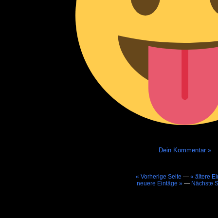
Dein Kommentar »
« Vorherige Seite
—
« ältere E
neuere Eintäge »
—
Nächste S