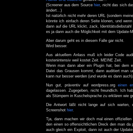
(Screener aus dem Source
hier
, nicht das sich d
ändert…)
Ist natürlich nicht mehr deren URL (sondern meine)
könnte ich einfach deren Seite klonen, und we
dann auf die URL klickt, zack, Identitätsdiebstahl
es ja dann auch die Möglichkeit mit dem Updat
Aber darum geht es in diesem Falle gar nicht.
Wird besser.
Aus aktuellem Anlass muß ich leider Code audi
kostenintensiv weil kostet Zeit. MEINE Zeit.
Wenn man dann aber ein Plugin hat, bei dem e
Datei das Grausen kommt, dann auditiert man un
kann nur besser werden (und wurde es dann auch)
Nun gut, präventiv auf wordpress.org
einen e
dagelassen. Zugegeben, nicht freundlich. Ich ha
als Stümpern in Kuschelsprache zu erklären wie g
Die Antwort läßt nicht lange auf sich warten,
Screenshot
hier
.
Tja, dann machen wir doch mal einen offizielle
den einen so offensichtlichen Dreck den man da p
auch gleich ein Exploit, dann ist auch der Updat