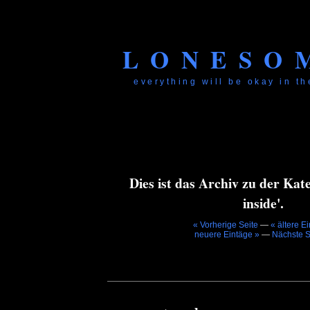
LONESO
everything will be okay in the
Dies ist das Archiv zu der Kat
inside'.
« Vorherige Seite
—
« ältere E
neuere Eintäge »
—
Nächste S