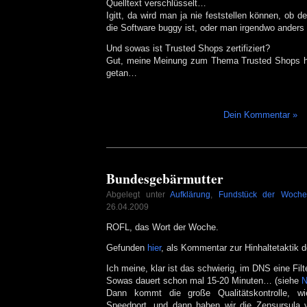
Quelltext verschlüsselt…
Igitt, da wird man ja nie feststellen können, ob d
die Software buggy ist, oder man irgendwo ande
Und sowas ist Trusted Shops zertifiziert?
Gut, meine Meinung zum Thema Trusted Shops h
getan…
Dein Kommentar »
Bundesgebärmutter
Abgelegt unter
Aufklärung
,
Fundstück der Woche
26.04.2009
ROFL, das Wort der Woche.
Gefunden
hier
, als Kommentar zur Hinhaltetaktik 
Ich meine, klar ist das schwierig, im DNS eine Filt
Sowas dauert schon mal 15-20 Minuten… (siehe
N
Dann kommt die große Qualitätskontrolle, w
Speedport, und dann haben wir die Zensursula vi