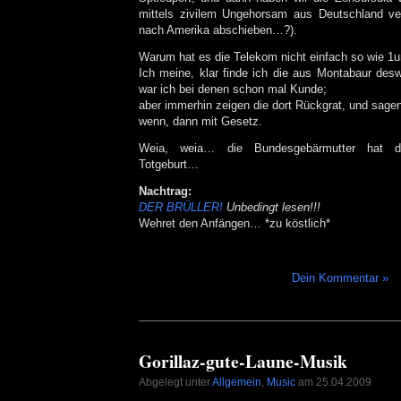
mittels zivilem Ungehorsam aus Deutschland ver
nach Amerika abschieben…?).
Warum hat es die Telekom nicht einfach so wie 1
Ich meine, klar finde ich die aus Montabaur deswe
war ich bei denen schon mal Kunde;
aber immerhin zeigen die dort Rückgrat, und sage
wenn, dann mit Gesetz.
Weia, weia… die Bundesgebärmutter hat da
Totgeburt…
Nachtrag:
DER BRÜLLER!
Unbedingt lesen!!!
Wehret den Anfängen… *zu köstlich*
Dein Kommentar »
Gorillaz-gute-Laune-Musik
Abgelegt unter
Allgemein
,
Music
am 25.04.2009