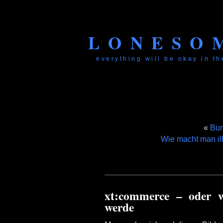
LONESO
everything will be okay in the
«
Bun
Wie macht man il
xt:commerce – oder 
werde