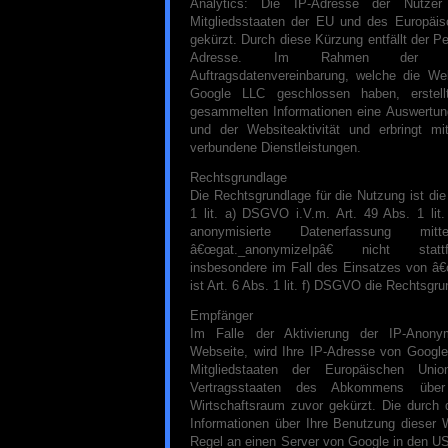
Analytics: Die IP-Adresse der Nutzer
Mitgliedsstaaten der EU und des Europäis
gekürzt. Durch diese Kürzung entfällt der P
Adresse. Im Rahmen der Ver
Auftragsdatenvereinbarung, welche die Web
Google LLC geschlossen haben, erstellt
gesammelten Informationen eine Auswertun
und der Websiteaktivität und erbringt mi
verbundene Dienstleistungen.
Rechtsgrundlage
Die Rechtsgrundlage für die Nutzung ist di
1 lit. a) DSGVO i.V.m. Art. 49 Abs. 1 lit
anonymisierte Datenerfassung m
â€œgat._anonymizeIpâ€ nicht statt
insbesondere im Fall des Einsatzes von â
ist Art. 6 Abs. 1 lit. f) DSGVO die Rechtsgru
Empfänger
Im Falle der Aktivierung der IP-Anonym
Webseite, wird Ihre IP-Adresse von Google
Mitgliedstaaten der Europäischen Uni
Vertragsstaaten des Abkommens über
Wirtschaftsraum zuvor gekürzt. Die durch
Informationen über Ihre Benutzung dieser 
Regel an einen Server von Google in den US