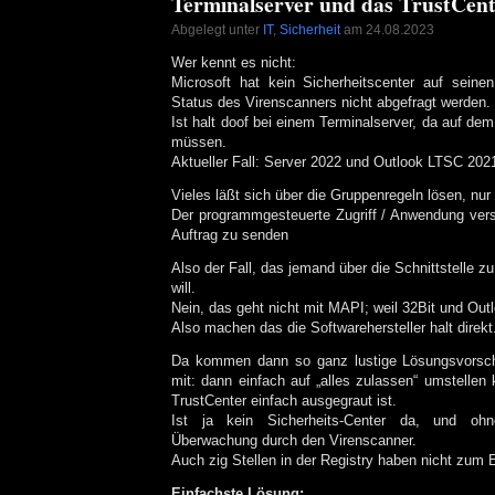
Terminalserver und das TrustCen
Abgelegt unter
IT
,
Sicherheit
am 24.08.2023
Wer kennt es nicht:
Microsoft hat kein Sicherheitscenter auf seine
Status des Virenscanners nicht abgefragt werden.
Ist halt doof bei einem Terminalserver, da auf dem
müssen.
Aktueller Fall: Server 2022 und Outlook LTSC 202
Vieles läßt sich über die Gruppenregeln lösen, nur 
Der programmgesteuerte Zugriff / Anwendung vers
Auftrag zu senden
Also der Fall, das jemand über die Schnittstelle zu
will.
Nein, das geht nicht mit MAPI; weil 32Bit und Out
Also machen das die Softwarehersteller halt direkt
Da kommen dann so ganz lustige Lösungsvorschl
mit: dann einfach auf „alles zulassen“ umstellen
TrustCenter einfach ausgegraut ist.
Ist ja kein Sicherheits-Center da, und ohn
Überwachung durch den Virenscanner.
Auch zig Stellen in der Registry haben nicht zum E
Einfachste Lösung: