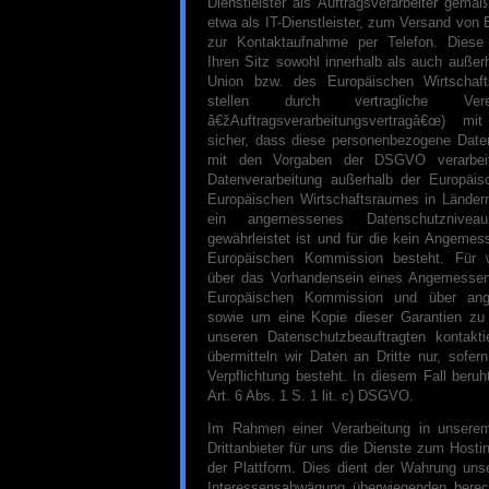
Dienstleister als Auftragsverarbeiter gem
etwa als IT-Dienstleister, zum Versand von
zur Kontaktaufnahme per Telefon. Diese 
Ihren Sitz sowohl innerhalb als auch außer
Union bzw. des Europäischen Wirtschaf
stellen durch vertragliche Vere
â€žAuftragsverarbeitungsvertragâ€œ) mi
sicher, dass diese personenbezogene Date
mit den Vorgaben der DSGVO verarbei
Datenverarbeitung außerhalb der Europäi
Europäischen Wirtschaftsraumes in Ländern 
ein angemessenes Datenschutznivea
gewährleistet ist und für die kein Angemes
Europäischen Kommission besteht. Für w
über das Vorhandensein eines Angemessen
Europäischen Kommission und über ang
sowie um eine Kopie dieser Garantien zu 
unseren Datenschutzbeauftragten kontakti
übermitteln wir Daten an Dritte nur, sofer
Verpflichtung besteht. In diesem Fall beruh
Art. 6 Abs. 1 S. 1 lit. c) DSGVO.
Im Rahmen einer Verarbeitung in unserem 
Drittanbieter für uns die Dienste zum Hosti
der Plattform. Dies dient der Wahrung un
Interessensabwägung überwiegenden berech