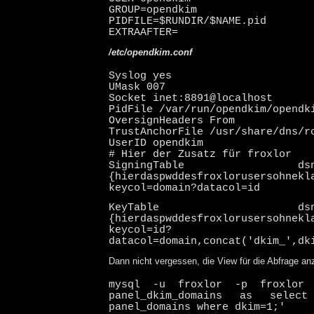
GROUP=opendkim
PIDFILE=$RUNDIR/$NAME.pid
EXTRAAFTER=
/etc/opendkim.conf
Syslog yes
UMask 007
Socket inet:8891@localhost
PidFile /var/run/opendkim/opendk
OversignHeaders From
TrustAnchorFile /usr/share/dns/r
UserID opendkim
# Hier der Zusatz für froxlor
SigningTable dsn:mysq
{hierdaspwddesfroxlorusersohnekl
keycol=domain?datacol=id
KeyTable dsn:mysql
{hierdaspwddesfroxlorusersohnekl
keycol=id?
datacol=domain,concat('dkim_',dk
Dann nicht vergessen, die View für die Abfrage an
mysql -u froxlor -p froxlor
panel_dkim_domains as selec
panel_domains where dkim=1;'