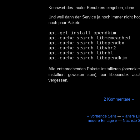
Kennwort des froxlor-Benutzers eingeben, done.
Und weil dann der Service ja noch immer nicht ho
noch paar Pakete:
apt-get install opendkim
apt-cache search libmemcached
apt-cache search libopendbx
apt-cache search libvbr2
apt-cache search librbl
apt-cache search libopendkim
Alle entsprechenden Pakete installieren (opendkim
installiert gewesen sein), bei libopendbx 
vergessen.
2 Kommentare »
« Vorherige Seite
—
« ältere E
neuere Eintäge »
—
Nächste S