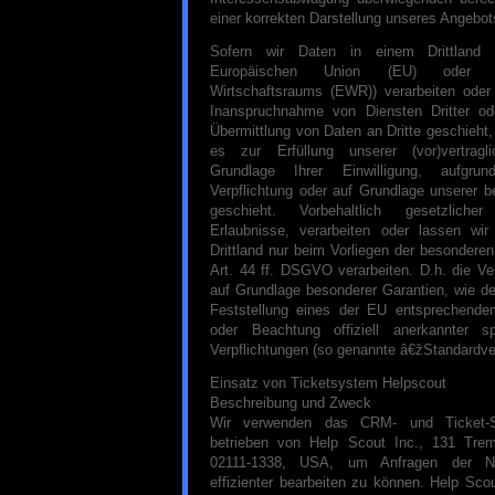
einer korrekten Darstellung unseres Angebot
Sofern wir Daten in einem Drittland 
Europäischen Union (EU) oder d
Wirtschaftsraums (EWR)) verarbeiten ode
Inanspruchnahme von Diensten Dritter od
Übermittlung von Daten an Dritte geschieht, 
es zur Erfüllung unserer (vor)vertragl
Grundlage Ihrer Einwilligung, aufgrun
Verpflichtung oder auf Grundlage unserer b
geschieht. Vorbehaltlich gesetzlicher
Erlaubnisse, verarbeiten oder lassen wi
Drittland nur beim Vorliegen der besondere
Art. 44 ff. DSGVO verarbeiten. D.h. die Ver
auf Grundlage besonderer Garantien, wie der
Feststellung eines der EU entsprechende
oder Beachtung offiziell anerkannter spe
Verpflichtungen (so genannte â€žStandardve
Einsatz von Ticketsystem Helpscout
Beschreibung und Zweck
Wir verwenden das CRM- und Ticket-
betrieben von Help Scout Inc., 131 Tre
02111-1338, USA, um Anfragen der Nu
effizienter bearbeiten zu können. Help Sco