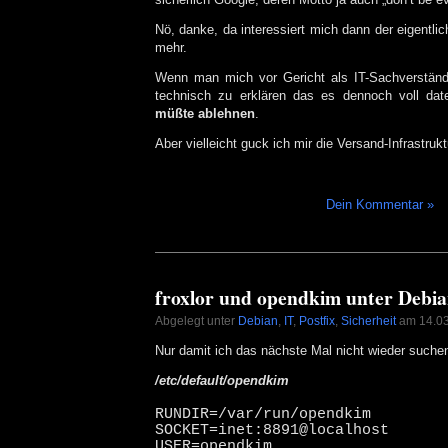
Nö, danke, da interessiert mich dann der eigentli
mehr.
Wenn man mich vor Gericht als IT-Sachverständ
technisch zu erklären das es dennoch voll da
müßte ablehnen
.
Aber vielleicht guck ich mir die Versand-Infrastr
Dein Kommentar »
froxlor und opendkim unter Debi
Abgelegt unter
Debian
,
IT
,
Postfix
,
Sicherheit
am 14.0
Nur damit ich das nächste Mal nicht wieder such
/etc/default/opendkim
RUNDIR=/var/run/opendkim
SOCKET=inet:8891@localhost
USER=opendkim