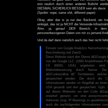
erst neulich durch einen anderen Bullshit wieder
DIESMAL SICHERLICH BESSER sein als davor.
(Spoiler: nope, same shit, different paper)
Okay, aber das is ja nur das Backend, wo m
einkippt, das ist ja NICHT die Versende-Infrastrukt
Ähm, ja, genau! DER Bereich, in dem
personenbezogenen Daten von mir zu jemand And
Und da darf dann natürlich auch das hier nicht fehl
Einsatz von Google Analytics Nutzertrackin
Beschreibung und Zweck
Diese Website nutzt den Dienst â€žGoogle 
von der Google LLC. (1600 Amphitheatre P
CA 94043, USA) angeboten wird,
Websitebenutzung durch Nutzer. Der
â€žCookiesâ€œ â€“ Textdateien, welche
gespeichert werden. Die durch die C
Informationen werden im Regelfall an einen
USA gesandt und dort gespeichert. Ggfs. 
auf dieser Webseite um den Code â€žgat
erweitert genutzt, um eine anonymisier
Adressen (sog. IP-Masking) zu gewährleiste
auch die nachfolgenden Informationen zu