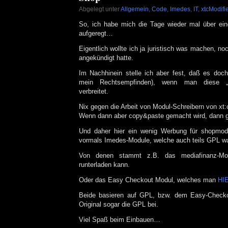
Abgelegt unter
Allgemein
,
Code
,
Imedes
,
IT
,
xtcModifi
So, ich habe mich die Tage wieder mal über ei
aufgeregt…
Eigentlich wollte ich ja juristisch was machen, no
angekündigt hatte.
Im Nachhinein stelle ich aber fest, daß es doch
mein Rechtsempfinden), wenn man diese „G
verbreitet.
Nix gegen die Arbeit von Modul-Schreibern von x
Wenn dann aber copy&paste gemacht wird, dann g
Und daher hier ein wenig Werbung für shopmod
vormals Imedes-Module, welche auch teils GPL w
Von denen stammt z.B. das mediafinanz-M
runterladen kann.
Oder das Easy Checkout Modul, welches man
HI
Beide basieren auf GPL, bzw. dem Easy-Checko
Original sogar die GPL bei.
Viel Spaß beim Einbauen…