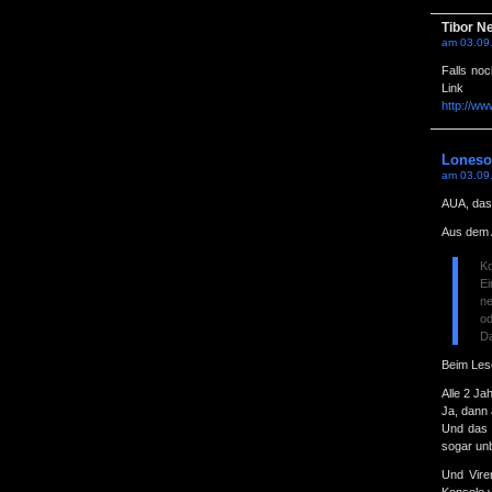
Tibor 
am 03.09
Falls noc
Link
http://w
Loneso
am 03.09
AUA, das
Aus dem A
Ko
Ei
ne
od
Da
Beim Les
Alle 2 Ja
Ja, dann 
Und das 
sogar unb
Und Vire