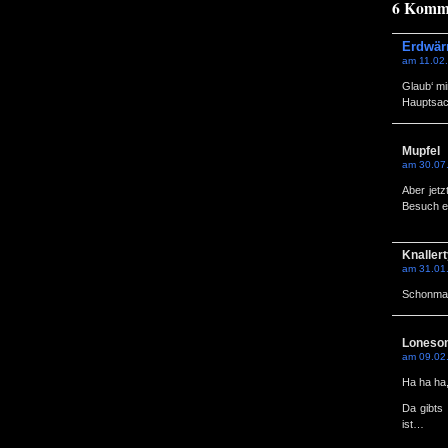
6 Komme
Erdwä
am 11.02
Glaub‘ mi
Hauptsach
Mupfel
am 30.07
Aber jetz
Besuch e
Knaller
am 31.01
Schonmal 
Loneso
am 09.02
Ha ha ha
Da gibts 
ist…