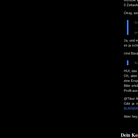
Konsole 
0 Zeitau
Okay, wei
Da
…
pr
Ja, und e
es ja sch
Und Bara
Ko
HUI, das 
Oh, aber 
eine Ersp
Bitte er
Profil au
@Tibor N
Gibt ja 
BURNER!
Aber hey,
Dein K