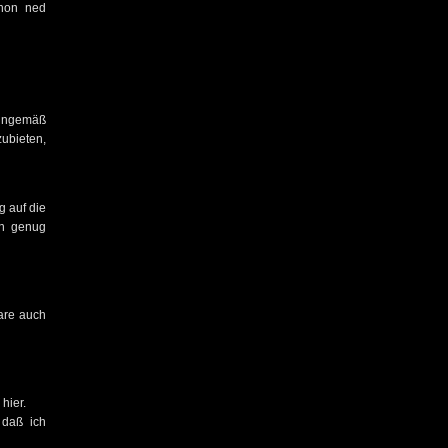
chon ned
inngemäß
ubieten,
g auf die
on genug
ware auch
hier.
 daß ich