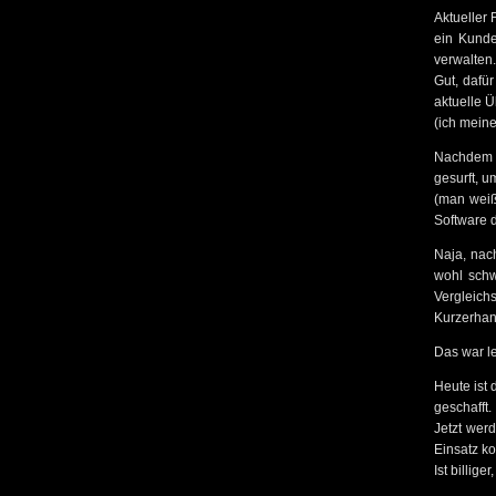
Aktueller F
ein Kunde
verwalten.
Gut, dafü
aktuelle Ü
(ich meine
Nachdem 
gesurft, u
(man weiß 
Software 
Naja, nac
wohl schw
Vergleichs
Kurzerhand
Das war l
Heute ist
geschafft.
Jetzt wer
Einsatz k
Ist billig