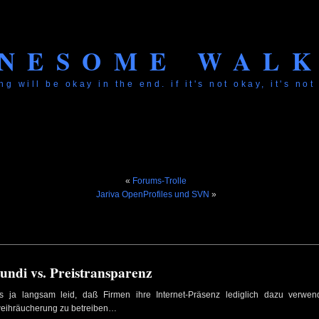
NESOME WAL
ng will be okay in the end. if it's not okay, it's not
«
Forums-Trolle
Jariva OpenProfiles und SVN
»
ndi vs. Preistransparenz
s ja langsam leid, daß Firmen ihre Internet-Präsenz lediglich dazu verwe
eihräucherung zu betreiben…