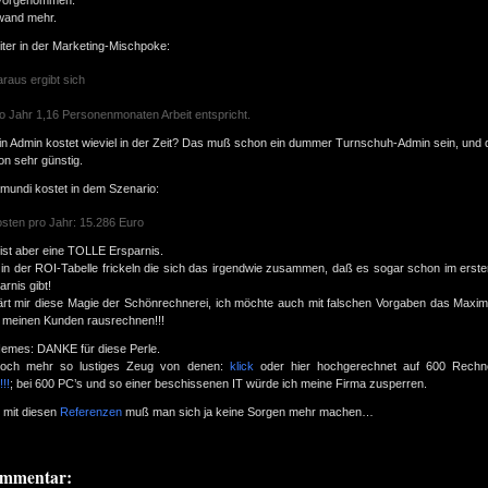
vorgenommen.
fwand mehr.
ter in der Marketing-Mischpoke:
raus ergibt sich
o Jahr 1,16 Personenmonaten Arbeit entspricht.
in Admin kostet wieviel in der Zeit? Das muß schon ein dummer Turnschuh-Admin sein, und d
on sehr günstig.
mundi kostet in dem Szenario:
sten pro Jahr: 15.286 Euro
ist aber eine TOLLE Ersparnis.
in der ROI-Tabelle frickeln die sich das irgendwie zusammen, daß es sogar schon im erst
arnis gibt!
klärt mir diese Magie der Schönrechnerei, ich möchte auch mit falschen Vorgaben das Max
s meinen Kunden rausrechnen!!!
emes: DANKE für diese Perle.
noch mehr so lustiges Zeug von denen:
klick
oder hier hochgerechnet auf 600 Rech
!!
; bei 600 PC’s und so einer beschissenen IT würde ich meine Firma zusperren.
 mit diesen
Referenzen
muß man sich ja keine Sorgen mehr machen…
ommentar: