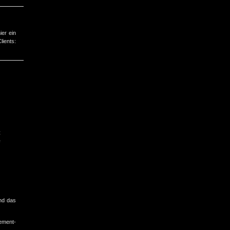
ier ein
ts:
t
e
nd das
ement-