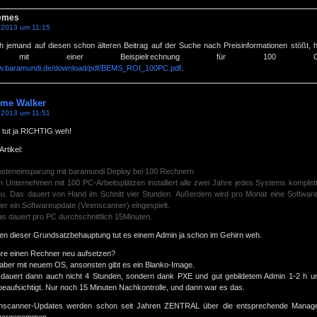
Nemes
.2013 um 11:15
h jemand auf diesen schon älteren Beitrag auf der Suche nach Preisinformationen stößt, h
 mit einer Beispielrechnung für 100 Clien
ww.baramundi.de/download/pdf/BEMS_ROI_100PC.pdf
.
me Walker
.2013 um 11:51
 tut ja RICHTIG weh!
rtikel:
steneinsparung mit baramundi Deploy bei 100 Rechnern
n Unternehmen mit 100 PC-Arbeitsplätzen installiert alle zwei Jahre jedes Systems komplet
u. Das dauert von Hand im Schnitt vier Stunden. Außerdem wird pro Monat eine Softwar
er ein Softwareupdate (Virenscanner) eingespielt.
s dauert pro PC durchschnittlich 15Minuten.
en dieser Grundsatzbehauptung tut es einem Admin ja schon im Gehirn weh.
hre einen Rechner neu aufsetzen?
aber mit neuem OS, ansonsten gibt es ein Blanko-Image.
dauert dann auch nicht 4 Stunden, sondern dank PXE und gut gebildetem Admin 1-2 h u
eaufsichtigt. Nur noch 15 Minuten Nachkontrolle, und dann war es das.
nscanner-Updates werden schon seit Jahren ZENTRAL über die entsprechende Manag