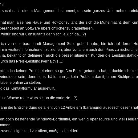
all:
 sucht nach einem Management-Instrument, um sein ganzes Unternehmen einf
r hat man ja seinen Haus- und Hof-Consultant, der sich die Mühe macht, dem Ku
berangebot an Software übersichtlicher zu präsentieren.
 wofür sind wir Consultants denn schließlich da…?)
ich von der baramundi Management Suite gehört habe, bin ich auf deren 
m mir weitere Informationen zu ziehen, aber vor allem auch den Preis zu recherchie
ja, bekanntlich definieren auch die besser situierten Kunden die Leistungsfähigk
durch das Preis-Leistungsverhältnis…)
hdem ich keinen Preis bei einer so großen Butze gefunden habe, dachte ich mir, 
eineteuer sein, denn sonst hätte man ja kein Problem damit, einen Richtpreis o
tabelle online zu stellen.
 das Kontaktformular ausgefüllt.
etzte Woche (oder wars schon die vorletzte…?).
 dann die Entscheidung gefallen: von 12 Anbietern (baramundi ausgeschlossen) hat
den doch bestehende Windows-Bordmittel, ein wenig opensource und viel Fleißar
ommen.
er, zuverlässiger, und vor allem, maßgeschneidert.