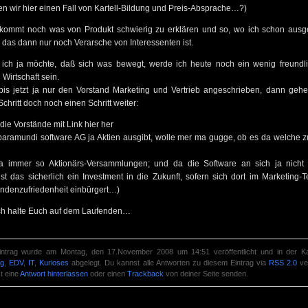
en wir hier einen Fall von Kartell-Bildung und Preis-Absprache…?)
kommt noch was von Produkt schwierig zu erklären und so, wo ich schon ausg
 das dann nur noch Verarsche von Interessenten ist.
 ich ja möchte, daß sich was bewegt, werde ich heute noch ein wenig freundli
Wirtschaft sein.
bis jetzt ja nur den Vorstand Marketing und Vertrieb angeschrieben, dann gehe
chritt doch noch einen Schritt weiter:
 die Vorstände mit Link hier her
 baramundi software AG ja Aktien ausgibt, wolle mer ma gugge, ob es da welche 
ja immer so Aktionärs-Versammlungen; und da die Software an sich ja nicht 
 ist das sicherlich ein Investment in die Zukunft, sofern sich dort im Marketing
denzufriedenheit einbürgert…)
ich halte Euch auf dem Laufenden…
intrag wurde am Montag, den 17.November 2008 um 14:51 veröffentlicht und in der Ka
ng
,
EDV
,
IT
,
Kurioses
abgelegt. Du kannst alle Antworten zu diesem Eintrag via
RSS 2.0
ver
t eine
Antwort hinterlassen
oder einen
Trackback
von deiner Seite senden.