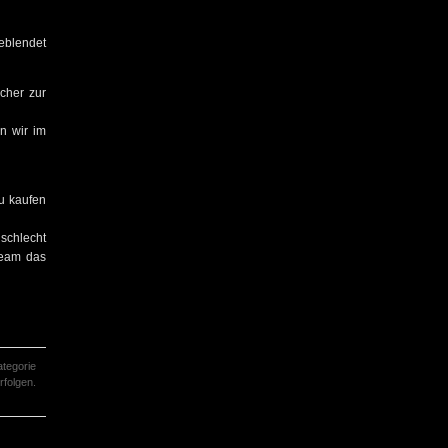
eblendet
cher zur
n wir im
zu kaufen
schlecht
-Team das
tegorie
folgen.