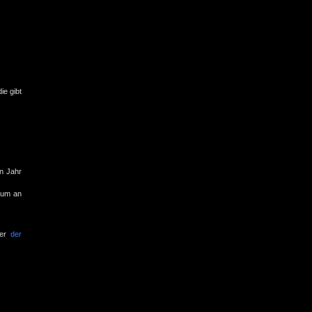
ie gibt
en Jahr
imum an
ner
der