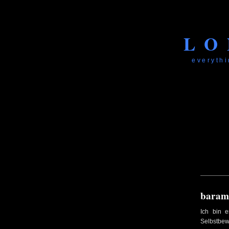
LO
everythi
baramu
Ich bin e
Selbstbew