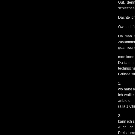
Gut, denn
schlecht 
Dachte ich
Oweia, hä
Da man Na
zusammen
geantwort
man kann m
Da ich im 
technisch
Gründe sin
1.
wo habe i
Ich wollte
anbieten
(a la 1 C
2.
kann ich 
Auch ich 
Preisdumpi