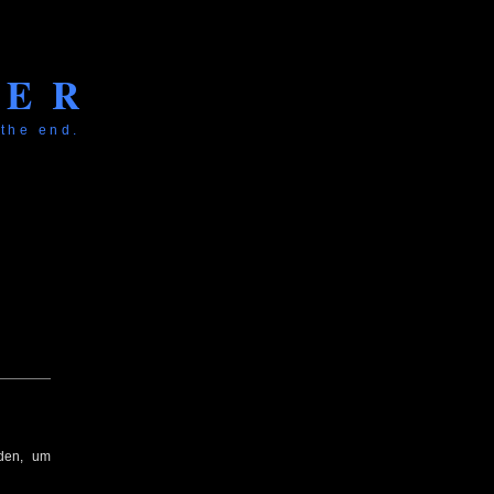
KER
 the end.
nden, um