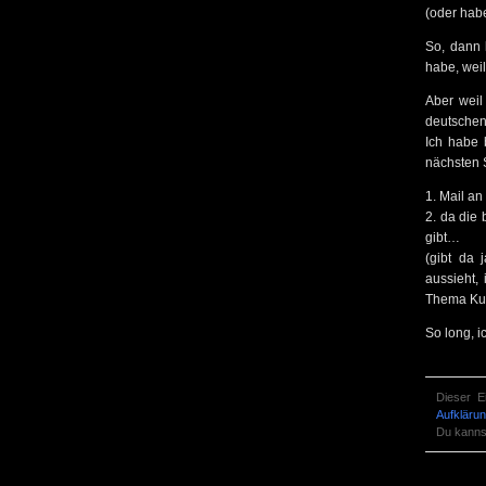
(oder hab
So, dann 
habe, weil
Aber weil
deutschen 
Ich habe 
nächsten S
1. Mail an
2. da die
gibt…
(gibt da 
aussieht,
Thema Kun
So long, 
Dieser E
Aufkläru
Du kanns