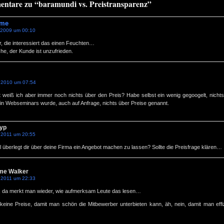
ntare zu “baramundi vs. Preistransparenz”
rme
.2009 um 00:10
r, die interessiert das einen Feuchten…
e, der Kunde ist unzufrieden.
.2010 um 07:54
t weiß ich aber immer noch nichts über den Preis? Habe selbst ein wenig gegoogelt, nicht
in Webseminars wurde, auch auf Anfrage, nichts über Preise genannt.
typ
.2011 um 20:55
überlegt dir über deine Firma ein Angebot machen zu lassen? Sollte die Preisfrage klären…
me Walker
.2011 um 22:33
, da merkt man wieder, wie aufmerksam Leute das lesen…
keine Preise, damit man schön die Mitbewerber unterbieten kann, äh, nein, damit man effi