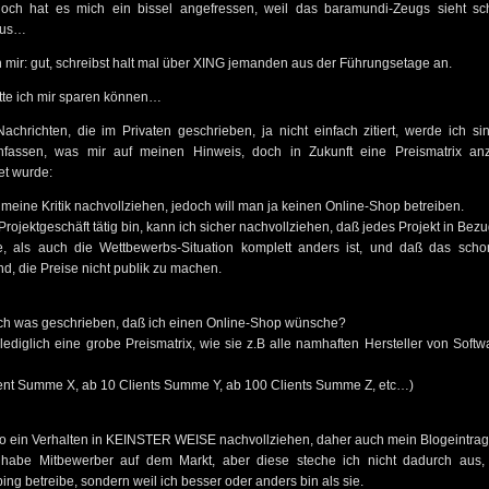
och hat es mich ein bissel angefressen, weil das baramundi-Zeugs sieht s
aus…
 mir: gut, schreibst halt mal über XING jemanden aus der Führungsetage an.
tte ich mir sparen können…
chrichten, die im Privaten geschrieben, ja nicht einfach zitiert, werde ich s
fassen, was mir auf meinen Hinweis, doch in Zukunft eine Preismatrix anz
et wurde:
eine Kritik nachvollziehen, jedoch will man ja keinen Online-Shop betreiben.
Projektgeschäft tätig bin, kann ich sicher nachvollziehen, daß jedes Projekt in Bezu
e, als auch die Wettbewerbs-Situation komplett anders ist, und daß das sch
d, die Preise nicht publik zu machen.
ch was geschrieben, daß ich einen Online-Shop wünsche?
 lediglich eine grobe Preismatrix, wie sie z.B alle namhaften Hersteller von Soft
lient Summe X, ab 10 Clients Summe Y, ab 100 Clients Summe Z, etc…)
so ein Verhalten in KEINSTER WEISE nachvollziehen, daher auch mein Blogeintrag 
habe Mitbewerber auf dem Markt, aber diese steche ich nicht dadurch aus,
ng betreibe, sondern weil ich besser oder anders bin als sie.