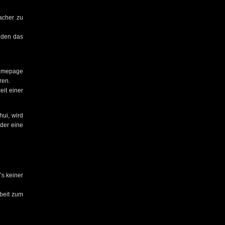
acher zu
nden das
Homepage
ren.
eit einer
hui, wird
der eine
’s keiner
beit zum