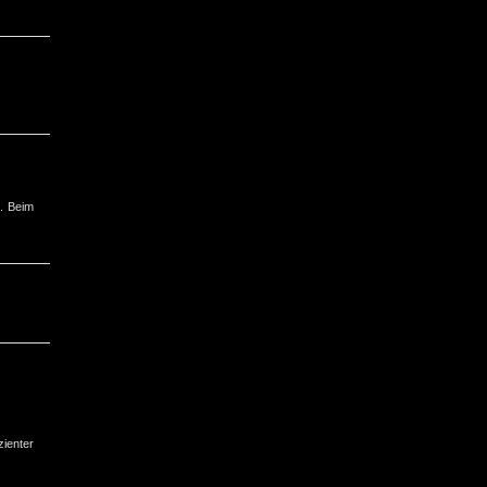
s. Beim
zienter