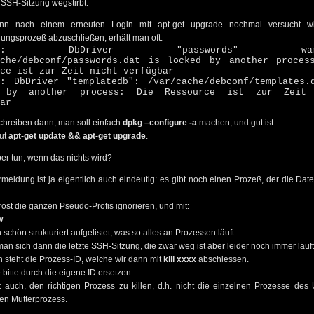
 SSH-Sitzung wegstirbt.
n nach einem erneuten Login mit apt-get upgrade nochmal versucht wi
rungsprozeß abzuschließen, erhält man oft:
conf: DbDriver "passwords" warn
ache/debconf/passwords.dat is locked by another proces
ce ist zur Zeit nicht verfügbar
f: DbDriver "templatedb": /var/cache/debconf/templates.
 by another process: Die Ressource ist zur Zeit 
ar
schreiben dann, man soll einfach
dpkg –configure -a
machen, und gut ist.
ut
apt-get update && apt-get upgrade
.
er tun, wenn das nichts wird?
meldung ist ja eigentlich auch eindeutig: es gibt noch einen Prozeß, der die Date
ost die ganzen Pseudo-Profis ignorieren, und mit:
w
 schön strukturiert aufgelistet, was so alles an Prozessen läuft.
an sich dann die letzte SSH-Sitzung, die zwar weg ist aber leider noch immer läuft
 steht die Prozess-ID, welche wir dann mit
kill xxxx
abschiessen.
 bitte durch die eigene ID ersetzen.
st auch, den richtigen Prozess zu killen, d.h. nicht die einzelnen Prozesse des
en Mutterprozess.