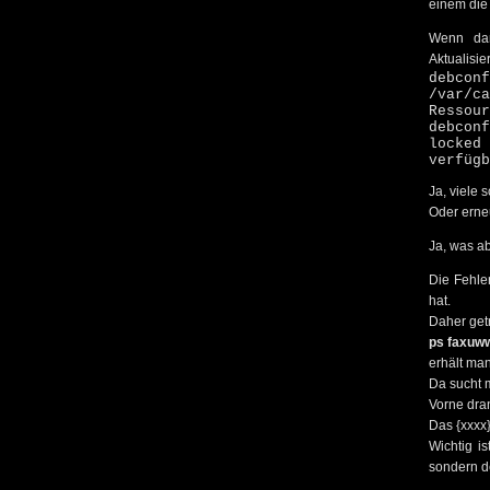
einem die
Wenn dan
Aktualisie
deb
/var/c
Ressour
debcon
locked
verfügb
Ja, viele 
Oder erne
Ja, was ab
Die Fehler
hat.
Daher getr
ps faxuw
erhält man
Da sucht m
Vorne dran
Das {xxxx}
Wichtig i
sondern d