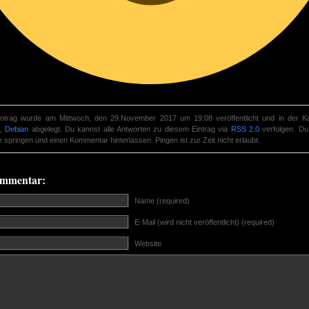
intrag wurde am Mittwoch, den 29.November 2017 um 19:08 veröffentlicht und in der Ka
,
Debian
abgelegt. Du kannst alle Antworten zu diesem Eintrag via
RSS 2.0
verfolgen. Du
springen und einen Kommentar hinterlassen. Pingen ist zur Zeit nicht erlaubt.
ommentar:
Name (required)
E-Mail (wird nicht veröffentlicht) (required)
Website