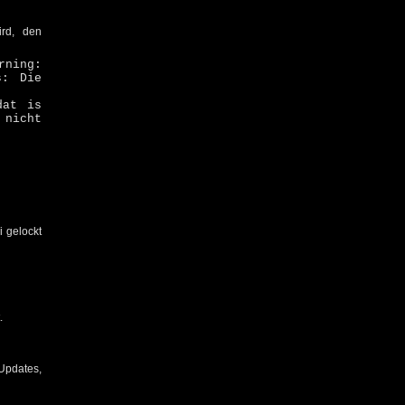
rd, den
ing:
s: Die
dat is
nicht
i gelockt
.
 Updates,