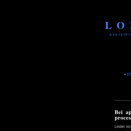
LO
everythi
«
DS
Bei ap
proces
Leider is