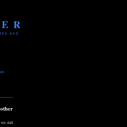
KER
 the end.
sen
other
 vor, daß