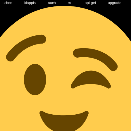
schon klappts auch mit apt-get upgrade w