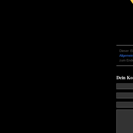
Dieser E
Allgemein
zum Ende 
Dein K