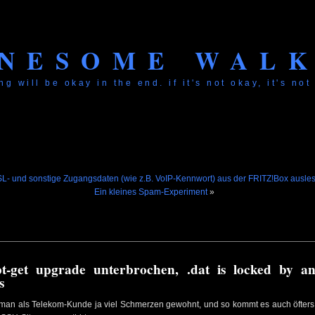
NESOME WAL
ng will be okay in the end. if it's not okay, it's not
L- und sonstige Zugangsdaten (wie z.B. VoIP-Kennwort) aus der FRITZ!Box ausle
Ein kleines Spam-Experiment
»
t-get upgrade unterbrochen, .dat is locked by an
s
t man als Telekom-Kunde ja viel Schmerzen gewohnt, und so kommt es auch öfters