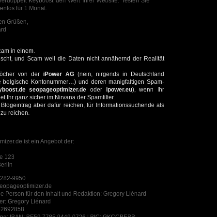
verdoppelt Keyboost den Wert Ihrer Website. Testen Sie
enlos für 1 Monat.
hen Grüßen,
ard
cam in einem.
cht, und Scam weil die Daten nicht annähernd der Realität
hlöcher von der
iPower AG
(nein, nirgends in Deutschland
eine belgische Kontonummer…) und deren manigfaltigen Spam-
yboost.de
seopageoptimizer.de
oder
ipower.eu
), wenn Ihr
et Ihr ganz sicher im Nirvana der Spamfilter.
r Blogeintrag aber dafür reichen, für Informationssuchende als
zu reichen.
zer.de ist ein Angebot der:
ße 123
erlin
8-282-9950
seopageoptimizer.de
he Person für den Inhalt und Redaktion: Gregory Liénard
er: Gregory Liénard
62692858