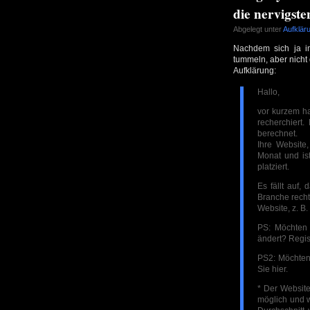
die nervigs
Abgelegt unter
Aufklär
Nachdem sich ja i
tummeln, aber nicht
Aufklärung:
Hallo,
vor kurzem ha
recherchiert
berechnet.
Ihre Website
Monat und is
platziert.
Es fällt auf,
Branche recht
Website, z. B.
PS: Möchten 
ändert? Regist
PS2: Möchten 
Sie hier.
* Der Websitew
möglich und w