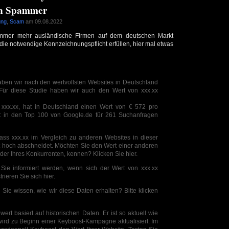
ten Spammer
ung
,
Scam
am 09.08.2022
mmer mehr ausländische Firmen auf dem deutschen Markt
 die notwendige Kennzeichnungspflicht erfüllen, hier mal etwas
ben wir nach den wertvollsten Websites in Deutschland
. Für diese Studie haben wir auch den Wert von xxx.xx
, xxx.xx, hat in Deutschland einen Wert von € 572 pro
t in den Top 100 von Google.de für 261 Suchanfragen
 dass xxx.xx im Vergleich zu anderen Websites in dieser
 hoch abschneidet. Möchten Sie den Wert einer anderen
 der Ihres Konkurrenten, kennen? Klicken Sie hier.
Sie informiert werden, wenn sich der Wert von xxx.xx
rieren Sie sich hier.
Sie wissen, wie wir diese Daten erhalten? Bitte klicken
ert basiert auf historischen Daten. Er ist so aktuell wie
ird zu Beginn einer Keyboost-Kampagne aktualisiert. Im