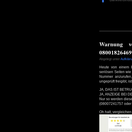
Bankverbindu
Warnung v
08001826469
Abgelegt unter
Aufklär
Heute von einem B
seriösen Seiten wie
Nummer anzurufen, 
ungeprüft freigibt, is
JA, DAS IST BETRU
JA, ANZEIGE BEI 
Nur so werden dies
(08007241757 oder
Oh halt, vergleichen