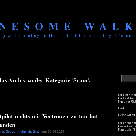
NESOME WAL
ng will be okay in the end. if it's not okay, it's not
 das Archiv zu der Kategorie 'Scam'.
Du bist auf 
Du hast kein 
Nur eine Ric
Und...
ilot nichts mit Vertrauen zu tun hat –
Deine Art zu 
Kunden
Du befindest 
Derzeit werd
Kategorie ¨S
ung
,
Betrug
,
Nightshift
,
Scam
am 20.04.2025