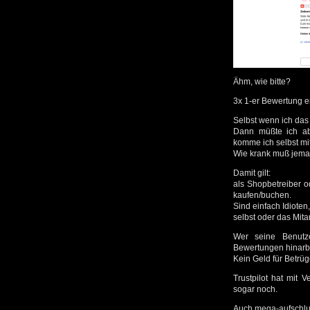
Ähm, wie bitte?
3x 1-er Bewertung er
Selbst wenn ich das 
Dann müßte ich ab
komme ich selbst mi
Wie krank muß jema
Damit gilt:
als Shopbetreiber 
kaufen/buchen.
Sind einfach Idiote
selbst oder das Mitar
Wer seine Benutz
Bewertungen hinarbei
Kein Geld für Betrüg
Trustpilot hat mit 
sogar noch.
Auch mega-aufschlu