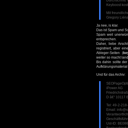
Durchschnitt 
Keyboost kost
Mit freundlic
Gregory Lién
Ja nee, is klar.
Das ist Spam und S
Spam weil unerwüns
entsprechen.
Daher, liebe Arsc
registriert, aber 
Ableger-Seiten (
ke
weiter so macht land
Bis dahin sollte de
Aufklärungsmaterial 
Und für das Archiv:
SEOPageOptimi
iPower AG
Friedrichstra
D â€“ 10117 B
Tel: 49-2-21
Email: info@
Verantwortlic
Geschäftsführ
Ust-ID: BE08