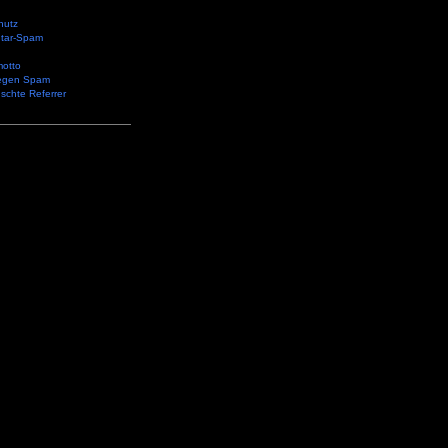
hutz
tar-Spam
otto
egen Spam
schte Referrer