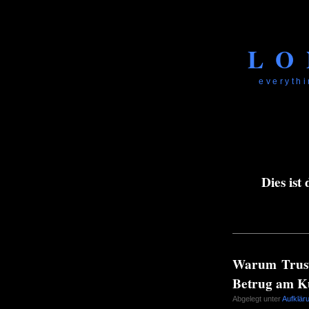
LO
everythi
Dies ist
Warum Trustp
Betrug am 
Abgelegt unter
Aufklär