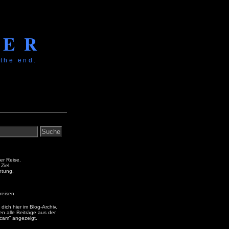
KER
 the end.
der Reise.
Ziel.
htung.
reisen.
dich hier im Blog-Archiv.
en alle Beiträge aus der
cam¨ angezeigt.