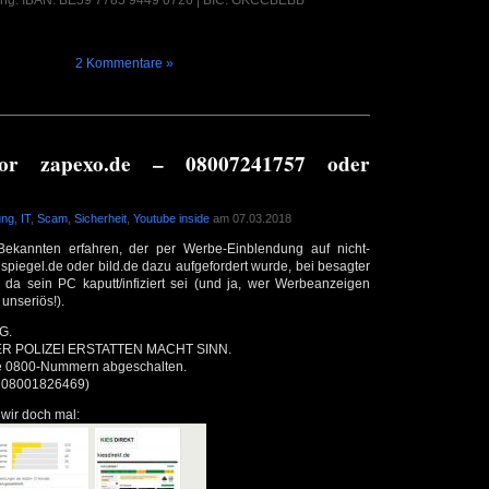
ng: IBAN: BE59 7785 9449 0726 | BIC: GKCCBEBB
2 Kommentare »
or zapexo.de – 08007241757 oder
ung
,
IT
,
Scam
,
Sicherheit
,
Youtube inside
am 07.03.2018
ekannten erfahren, der per Werbe-Einblendung auf nicht-
 spiegel.de oder bild.de dazu aufgefordert wurde, bei besagter
da sein PC kaputt/infiziert sei (und ja, wer Werbeanzeigen
t unseriös!).
G.
DER POLIZEI ERSTATTEN MACHT SINN.
e 0800-Nummern abgeschalten.
 08001826469)
 wir doch mal: