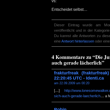
vs:
Entscheidet selbst…
Dieser Eintrag wurde am Mo
veröffentlicht und in der Kategori
Du kannst alle Antworten zu dies
eine
Antwort hinterlassen
oder ein
4 Kommentare zu “Die Ju
auch gerade lächerlich”
frakturfreak (frakturfre
22:20:45 UTC - Identi.ca
am 22.09.2009 um 00:20
[…]
http://www.lonesomewalker.d
sich-auch-gerade-laecherlich
… a f
Robin