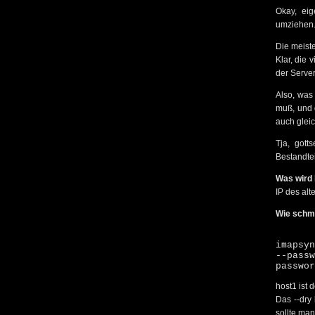
Okay, eig
umziehen
Die meiste
Klar, die 
der Serve
Also, was
muß, und 
auch gleic
Tja, gott
Bestandte
Was wird 
IP des al
Wie schm
imapsy
--pass
passwor
host1 ist 
Das --dry
sollte ma