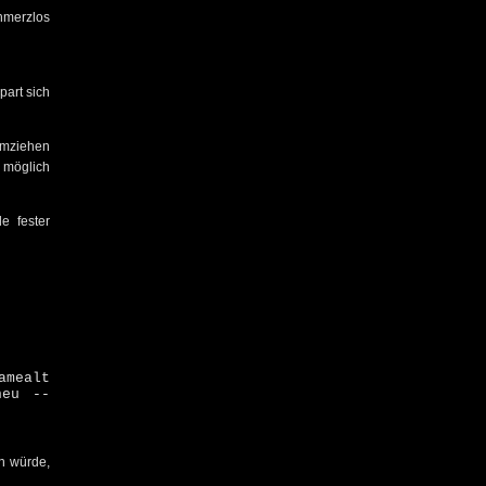
hmerzlos
part sich
umziehen
 möglich
e fester
amealt
neu --
en würde,