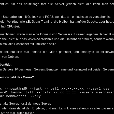
entlich tun das heutzutage fast alle Server, jedoch nicht alle kann man sc
.
n User arbeiten mit Outlook und POP3, weil das am einfachsten zu verstehen ist.
vielen Vorzüge, wie z.B. Spam-Training, die bleiben halt auf der Strecke, aber hey, s
r halt CPU-Zeit…
 macht man, wenn man eine Domain von Server A auf seinen eigenen Server B 
dabei nicht nur das WWW-Verzeichnis und die Datenbank braucht, sondern wenn
h mal alle Postfächer mit umziehen soll?
seidank hat sich mal jemand die Mühe gemacht, und imapsync ist mittlerweil
il von Debian.
benötigt:
ten Servers, IP des neuen Servers, Benutzername und Kennwort auf beiden Servern
erzlos geht das Ganze?
nc --noauthmd5 --fast --host1 xx.xx.xx.xx --user1 usern
word1 kennwortalt --host2 xx.xx.xx.xx --user2 username
d2 kennwortneu --dry
der alte Server, host2 der neue Server.
 hinten dran startet den Dry-Run, und man kann klasse sehen, was alles passier
n schon mal laufen lassen…