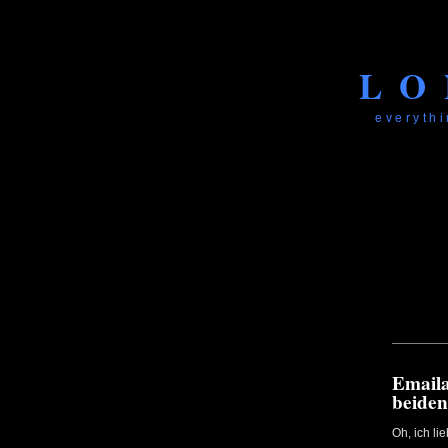
LO
everythi
Email
beiden
Oh, ich l