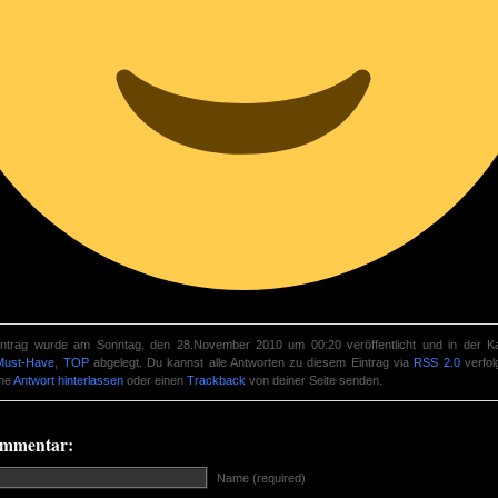
intrag wurde am Sonntag, den 28.November 2010 um 00:20 veröffentlicht und in der Ka
Must-Have
,
TOP
abgelegt. Du kannst alle Antworten zu diesem Eintrag via
RSS 2.0
verfol
ine
Antwort hinterlassen
oder einen
Trackback
von deiner Seite senden.
ommentar:
Name (required)