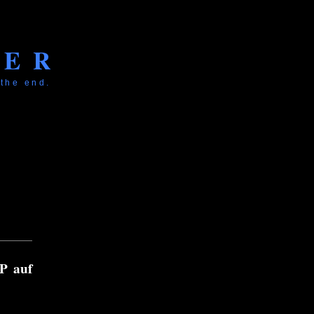
KER
 the end.
P auf