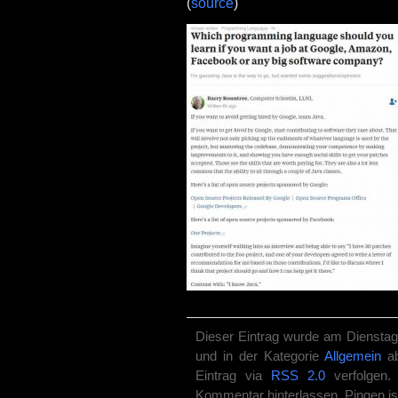
(
source
)
Dieser Eintrag wurde am Dienstag,
und in der Kategorie
Allgemein
ab
Eintrag via
RSS 2.0
verfolgen.
Kommentar hinterlassen. Pingen ist 