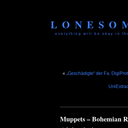
LONESO
everything will be okay in the
«
„Geschädigte“ der Fa. DigiPro
UniExtract
Muppets – Bohemian R