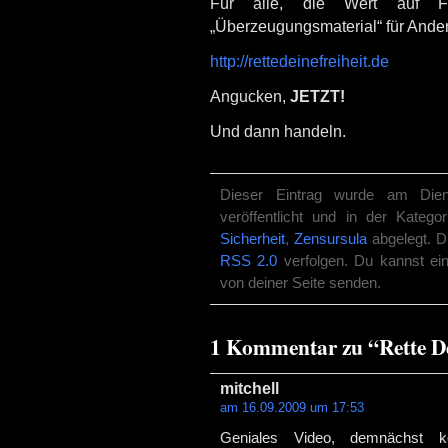
Für alle, die Wert auf F
„Überzeugungsmaterial“ für And
http://rettedeinefreiheit.de
Angucken,
JETZT!
Und dann handeln.
Dieser Eintrag wurde am Die
veröffentlicht und in der Katego
Sicherheit
,
Zensursula
abgelegt. D
RSS 2.0
verfolgen. Du kannst ei
von deiner Seite senden.
1 Kommentar zu “Rette De
mitchell
am 16.09.2009 um 17:53
Geniales Video, demnächst 