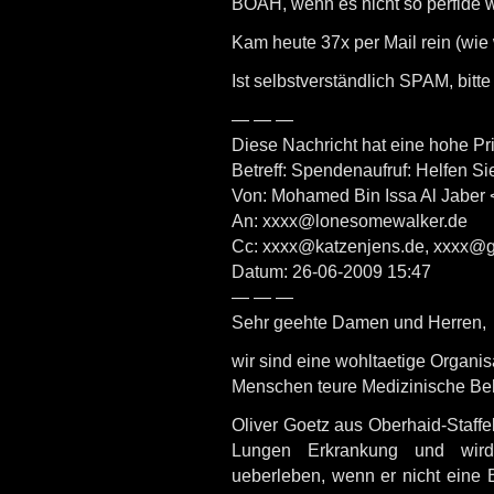
BOAH, wenn es nicht so perfide
Kam heute 37x per Mail rein (wie
Ist selbstverständlich SPAM, bitt
— — —
Diese Nachricht hat eine hohe Prio
Betreff: Spendenaufruf: Helfen S
Von: Mohamed Bin Issa Al Jabe
An: xxxx@lonesomewalker.de
Cc: xxxx@katzenjens.de, xxxx@
Datum: 26-06-2009 15:47
— — —
Sehr geehte Damen und Herren,
wir sind eine wohltaetige Organis
Menschen teure Medizinische Beh
Oliver Goetz aus Oberhaid-Staffel
Lungen Erkrankung und wird 
ueberleben, wenn er nicht eine 