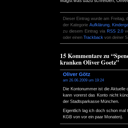
Magst was dazu schreiben, Olive
Dieser Eintrag wurde am Freitag, d
der Kategorie
Aufklärung
,
Kinderg
zu diesem Eintrag via
RSS 2.0
ve
oder einen
Trackback
von deiner S
15 Kommentare zu “Spend
kranken Oliver Goetz”
Oliver Götz
am 26.06.2009 um 19:24
Die Kontonummer ist die Aktuelle
kann vorerst das Konto nicht künd
der Stadtsparkasse München.
Eigentlich lag ich doch schon ma
KGB von vor ein paar Monaten).