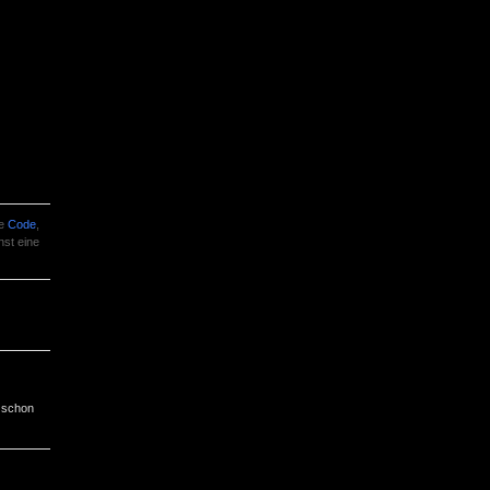
ie
Code
,
nst eine
 schon