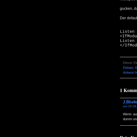
gucken, da
Der defaul
Listen 
<IfModu
Listen 
</IfMod
Dieser E
Debian
,
Antwort h
1 Komme
J.Bliefe
am 25.09
Wenn auc
dumm und