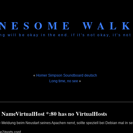
NESOME WAL
ng will be okay in the end. if it's not okay, it's not
«
Homer Simpson Soundboard deutsch
Long time, no see
»
 NameVirtualHost *:80 has no VirtualHosts
Meldung beim Neustart seines Apachen nervt, sollte speziell bei Debian mal in se
e2/ports.conf