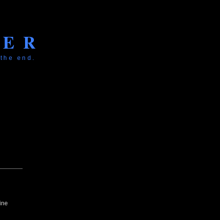
KER
 the end.
ine