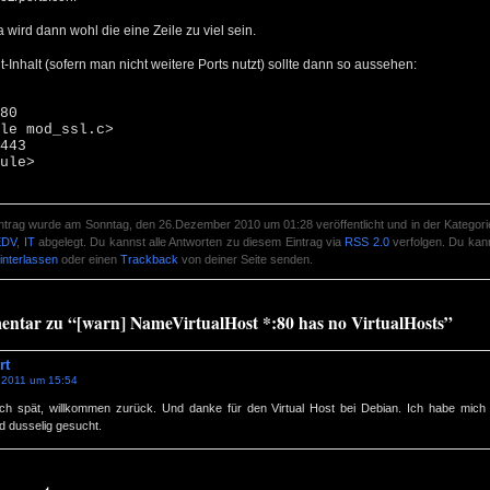
 wird dann wohl die eine Zeile zu viel sein.
t-Inhalt (sofern man nicht weitere Ports nutzt) sollte dann so aussehen:
80
le mod_ssl.c>
443
ule>
intrag wurde am Sonntag, den 26.Dezember 2010 um 01:28 veröffentlicht und in der Kategor
EDV
,
IT
abgelegt. Du kannst alle Antworten zu diesem Eintrag via
RSS 2.0
verfolgen. Du kan
interlassen
oder einen
Trackback
von deiner Seite senden.
ntar zu “[warn] NameVirtualHost *:80 has no VirtualHosts”
rt
.2011 um 15:54
h spät, willkommen zurück. Und danke für den Virtual Host bei Debian. Ich habe mich
 dusselig gesucht.