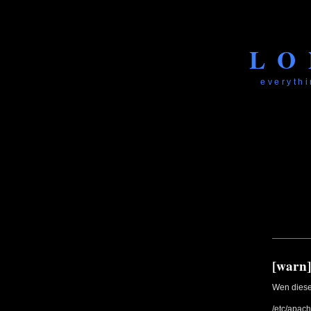
LO
everythi
[warn]
Wen diese 
/etc/apach