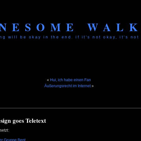
NESOME WAL
ng will be okay in the end. if it's not okay, it's not
«
Hui, ich habe einen Fan
Äußerungsrecht im Internet
»
ign goes Teletext
etzt:
er Gruppe Bent