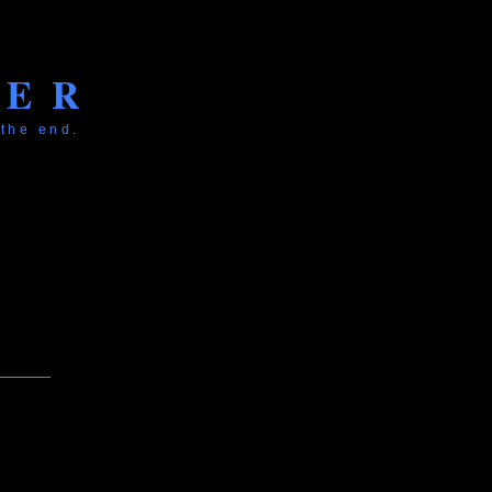
KER
 the end.