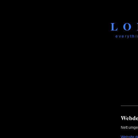
LO
everythi
Webdes
Nett umges
Website d