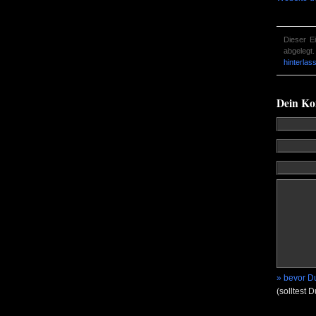
Dieser E
abgelegt
hinterlas
Dein K
» bevor Du
(solltest 