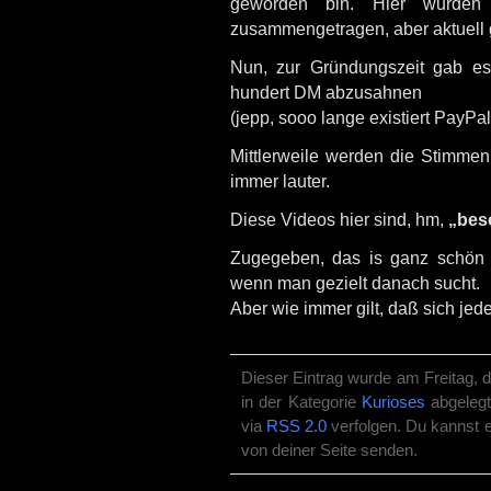
geworden bin. Hier wurden e
zusammengetragen, aber aktuell
Nun, zur Gründungszeit gab es
hundert DM abzusahnen
(jepp, sooo lange existiert PayP
Mittlerweile werden die Stimm
immer lauter.
Diese Videos hier sind, hm,
„bes
Zugegeben, das is ganz schön v
wenn man gezielt danach sucht.
Aber wie immer gilt, daß sich je
Dieser Eintrag wurde am Freitag, 
in der Kategorie
Kurioses
abgelegt
via
RSS 2.0
verfolgen. Du kannst 
von deiner Seite senden.